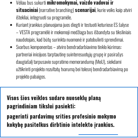
Vėliau bus sukurti
mikromokymai, vaizdo vadovai ir
situaciniai
(narrative branching)
scenarijai
, kurie veiks kaip atviri
ištekliai, integruoti su programėle.
Kuriant įrankius planuojama juos diegti ir testuoti keturiose ES šalyse
– VESTA programėlė ir mokomoji medžiaga bus išbandyta su tiksliniais
naudotojais, kad būtų surinkta nuomonė ir patobulinti sprendimai.
Svarbus komponentas – atviro bendradarbiavimo tinklo kūrimas:
partneriai inicijuos tarptautinę suinteresuotųjų grupę ir pasirašys
daugiašalį tarpusavio supratimo memorandumą (MoU), siekdami
užtikrinti projekto rezultatų tvarumą bei tolesnį bendradarbiavimą po
projekto pabaigos.
Visos šios veiklos sudaro nuoseklų planą
pagrindiniam tikslui pasiekti:
pagerinti pardavimų srities profesinio mokymo
kokybę pasitelkus dirbtinio intelekto įrankius.