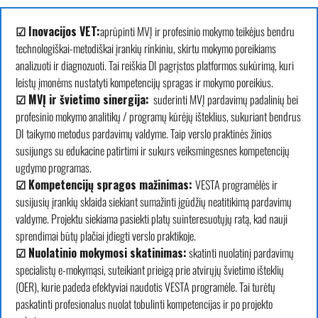
☑
Inovacijos VET
:
aprūpinti MVĮ ir profesinio mokymo teikėjus bendru
technologiškai-metodiškai įrankių rinkiniu, skirtu mokymo poreikiams
analizuoti ir diagnozuoti. Tai reiškia DI pagrįstos platformos sukūrimą, kuri
leistų įmonėms nustatyti kompetencijų spragas ir mokymo poreikius.
☑ MVĮ ir švietimo sinergija:
suderinti MVĮ pardavimų padalinių bei
profesinio mokymo analitikų / programų kūrėjų išteklius, sukuriant bendrus
DI taikymo metodus pardavimų valdyme. Taip verslo praktinės žinios
susijungs su edukacine patirtimi ir sukurs veiksmingesnes kompetencijų
ugdymo programas.
☑ Kompetencijų spragos mažinimas:
VESTA programėlės ir
susijusių įrankių sklaida siekiant sumažinti įgūdžių neatitikimą pardavimų
valdyme. Projektu siekiama pasiekti platų suinteresuotųjų ratą, kad nauji
sprendimai būtų plačiai įdiegti verslo praktikoje.
☑ Nuolatinio mokymosi skatinimas:
skatinti nuolatinį pardavimų
specialistų e-mokymąsi, suteikiant prieigą prie atvirųjų švietimo išteklių
(OER), kurie padeda efektyviai naudotis VESTA programėle. Tai turėtų
paskatinti profesionalus nuolat tobulinti kompetencijas ir po projekto