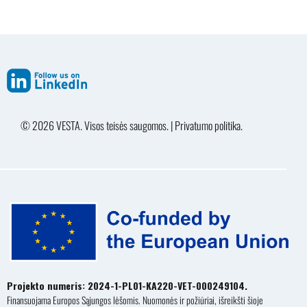
© 2026 VESTA. Visos teisės saugomos
.
|
Privatumo politika
.
Projekto numeris: 2024-1-PL01-KA220-VET-000249104.
Finansuojama Europos Sąjungos lėšomis. Nuomonės ir požiūriai, išreikšti šioje