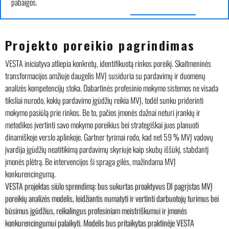
pabaigos.
Projekto poreikio pagrindimas
VESTA iniciatyva atliepia konkretų, identifikuotą rinkos poreikį. Skaitmeninės
transformacijos amžiuje daugelis MVĮ susiduria su pardavimų ir duomenų
analizės kompetencijų stoka. Dabartinės profesinio mokymo sistemos ne visada
tiksliai nurodo, kokių pardavimo įgūdžių reikia MVĮ, todėl sunku priderinti
mokymo pasiūlą prie rinkos. Be to, pačios įmonės dažnai neturi įrankių ir
metodikos įvertinti savo mokymo poreikius bei strategiškai juos planuoti
dinamiškoje verslo aplinkoje. Gartner tyrimai rodo, kad net 59 % MVĮ vadovų
įvardija įgūdžių neatitikimą pardavimų skyriuje kaip skubų iššūkį, stabdantį
įmonės plėtrą. Be intervencijos ši spraga gilės, mažindama MVĮ
konkurencingumą.
VESTA projektas siūlo sprendimą: bus sukurtas proaktyvus DI pagrįstas MVĮ
poreikių analizės modelis, leidžiantis numatyti ir vertinti darbuotojų turimus bei
būsimus įgūdžius, reikalingus profesiniam meistriškumui ir įmonės
konkurencingumui palaikyti. Modelis bus pritaikytas praktinėje VESTA