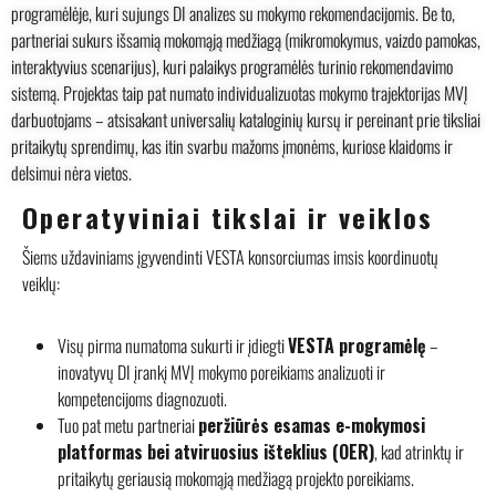
programėlėje, kuri sujungs DI analizes su mokymo rekomendacijomis. Be to,
partneriai sukurs išsamią mokomąją medžiagą (mikromokymus, vaizdo pamokas,
interaktyvius scenarijus), kuri palaikys programėlės turinio rekomendavimo
sistemą. Projektas taip pat numato individualizuotas mokymo trajektorijas MVĮ
darbuotojams – atsisakant universalių kataloginių kursų ir pereinant prie tiksliai
pritaikytų sprendimų, kas itin svarbu mažoms įmonėms, kuriose klaidoms ir
delsimui nėra vietos.
Operatyviniai tikslai ir veiklos
Šiems uždaviniams įgyvendinti VESTA konsorciumas imsis koordinuotų
veiklų:
Visų pirma numatoma sukurti ir įdiegti
VESTA programėlę
–
inovatyvų DI įrankį MVĮ mokymo poreikiams analizuoti ir
kompetencijoms diagnozuoti.
Tuo pat metu partneriai
peržiūrės esamas e-mokymosi
platformas bei atviruosius išteklius (OER)
, kad atrinktų ir
pritaikytų geriausią mokomąją medžiagą projekto poreikiams.