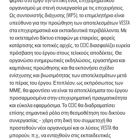
φέρνει στο έργο την οπτική ενός επιχειρηματικού
οργανισμού με στενή συνεργασία με τις επιχειρήσεις.
Ως συντονιστής διάχυσης (WP5), το επιμελητήριο είναι
υπεύθυνο για την προώθηση των αποτελεσμάτων VESTA
στα επιχειρηματικά και εκπαιδευτικά περιβάλλοντα. Με
το εκτεταμένο δίκτυο επαφών με εταιρείες, φορείς
κατάρτισης και τοπικές αρχές, το CCIC διασφαλίζει ευρεία
πρόσβαση του έργου στους τελικούς αποδέκτες. Θα
οργανώσει ενημερωτικές εκδηλώσεις, εργαστήρια και
καμπάνιες προώθησης και θα εκπονήσει σχέδιο
ενίσχυσης και βιωσιμότητας των αποτελεσμάτων μετά
το πέρας του έργου. Επιπλέον, ως εκπρόσωπος των
ΜΜΕ, θα φροντίσει να είναι τα αποτελέσματα του έργου
προσαρμοσμένα στην επιχειρηματική πραγματικότητα
και εύκολα εφαρμόσιμα. Το CCIC θα διαδραματίσει
επίσης σημαντικό ρόλο στη θεσμοθέτηση του δικτύου
συνεργασίας – χάρη στη δική του συμμετοχή θα
προστεθούν νέοι οργανισμοί και οι λύσεις VESTA θα
μπορούν, π.χ., να ενταχθούν στις εκπαιδευτικές