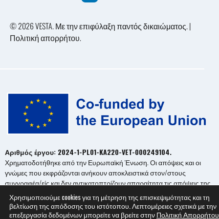
© 2026 VESTA. Με την επιφύλαξη παντός δικαιώματος. |
Πολιτική απορρήτου
.
Αριθμός έργου: 2024-1-PL01-KA220-VET-000249104.
Χρηματοδοτήθηκε από την Ευρωπαϊκή Ένωση. Οι απόψεις και οι
γνώμες που εκφράζονται ανήκουν αποκλειστικά στον/στους
συγγραφέα/είς και δεν αντικατοπτρίζουν απαραίτητα τις απόψεις της
Ευρωπαϊκής Ένωσης ή του Ευρωπαϊκού Εκτελεστικού Οργανισμού
Χρησιμοποιούμε cookies για τη μέτρηση της επισκεψιμότητας και τη
Εκπαίδευσης και Πολιτισμού (EACEA).
βελτίωση της απόδοσης του ιστότοπου. Λεπτομέρειες σχετικά με την
Η Ευρωπαϊκή Ένωση και η EACEA δεν φέρουν καμία ευθύνη για αυτές.
επεξεργασία δεδομένων μπορείτε να βρείτε στην
Πολιτική Απορρήτου