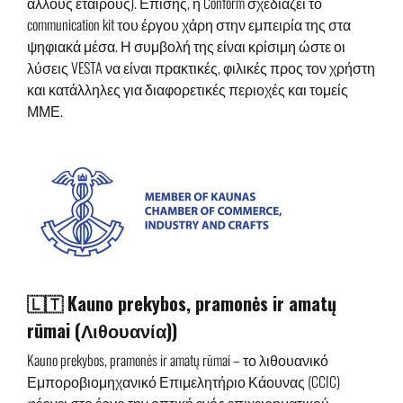
άλλους εταίρους). Επίσης, η Conform σχεδιάζει το
communication kit του έργου χάρη στην εμπειρία της στα
ψηφιακά μέσα. Η συμβολή της είναι κρίσιμη ώστε οι
λύσεις VESTA να είναι πρακτικές, φιλικές προς τον χρήστη
και κατάλληλες για διαφορετικές περιοχές και τομείς
ΜΜΕ.
🇱🇹 Kauno prekybos, pramonės ir amatų
rūmai (Λιθουανία))
Kauno prekybos, pramonės ir amatų rūmai – το λιθουανικό
Εμποροβιομηχανικό Επιμελητήριο Κάουνας (CCIC)