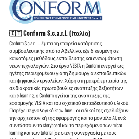
🇮🇹 Conform S.c.a.r.l. (Ιταλία)
Conform S.c.a.r.l. – έμπειρη εταιρεία κατάρτισης-
συμβουλευτικής από το Αβελλίνο, εξειδικευμένη σε
καινοτόμες μεθόδους εκπαίδευσης και ενσωμάτωση
νέων τεχνολογιών. Στο έργο VESTA η Conform ενεργεί ως
ηγέτης περιεχομένου για τη δημιουργία εκπαιδευτικών
και ψηφιακών εργαλείων. Χάρη στη μακρά εμπειρία της
σε διακρατικές πρωτοβουλίες ανάπτυξης δεξιοτήτων
και e-learning, η Conform ηγείται της ανάπτυξης της
εφαρμογής VESTA και του σχετικού εκπαιδευτικού υλικού.
Παρέχει τεχνολογικό know-how – οι ειδικοί της σχεδιάζουν
την αρχιτεκτονική της εφαρμογής και το μοντέλο AI, ενώ
συντάσσουν τα storyboard και το περιεχόμενο των micro-
learning και των tutorial (σε στενή συνεργασία με τους