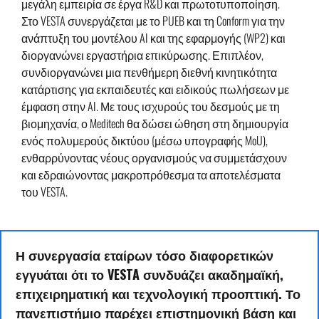
μεγάλη εμπειρία σε έργα R&D και πρωτοτυποποίηση.
Στο VESTA συνεργάζεται με το PUEB και τη Conform για την
ανάπτυξη του μοντέλου AI και της εφαρμογής (WP2) και
διοργανώνει εργαστήρια επικύρωσης. Επιπλέον,
συνδιοργανώνει μια πενθήμερη διεθνή κινητικότητα
κατάρτισης για εκπαιδευτές και ειδικούς πωλήσεων με
έμφαση στην AI. Με τους ισχυρούς του δεσμούς με τη
βιομηχανία, ο Meditech θα δώσει ώθηση στη δημιουργία
ενός πολυμερούς δικτύου (μέσω υπογραφής MoU),
ενθαρρύνοντας νέους οργανισμούς να συμμετάσχουν
και εδραιώνοντας μακροπρόθεσμα τα αποτελέσματα
του VESTA.
Η συνεργασία εταίρων τόσο διαφορετικών
εγγυάται ότι το VESTA συνδυάζει ακαδημαϊκή,
επιχειρηματική και τεχνολογική προοπτική. Το
πανεπιστήμιο παρέχει επιστημονική βάση και