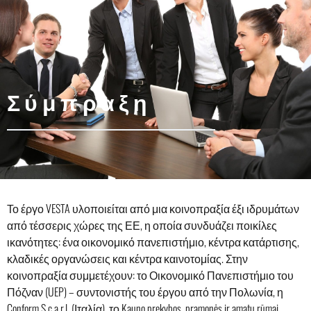
Σύμπραξη
Το έργο VESTA υλοποιείται από μια κοινοπραξία έξι ιδρυμάτων
από τέσσερις χώρες της ΕΕ, η οποία συνδυάζει ποικίλες
ικανότητες: ένα οικονομικό πανεπιστήμιο, κέντρα κατάρτισης,
κλαδικές οργανώσεις και κέντρα καινοτομίας. Στην
κοινοπραξία συμμετέχουν: το Οικονομικό Πανεπιστήμιο του
Πόζναν (UEP) – συντονιστής του έργου από την Πολωνία, η
Conform S.c.a.r.l. (Ιταλία), το Kauno prekybos, pramonės ir amatų rūmai