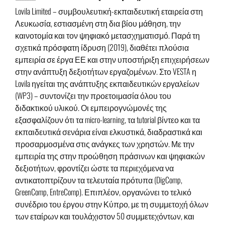
Lovila Limited – συμβουλευτική-εκπαιδευτική εταιρεία στη
Λευκωσία, εστιασμένη στη δια βίου μάθηση, την
καινοτομία και τον ψηφιακό μετασχηματισμό. Παρά τη
σχετικά πρόσφατη ίδρυση (2019), διαθέτει πλούσια
εμπειρία σε έργα ΕΕ και στην υποστήριξη επιχειρήσεων
στην ανάπτυξη δεξιοτήτων εργαζομένων. Στο VESTA η
Lovila ηγείται της ανάπτυξης εκπαιδευτικών εργαλείων
(WP3) – συντονίζει την προετοιμασία όλου του
διδακτικού υλικού. Οι εμπειρογνώμονές της
εξασφαλίζουν ότι τα micro-learning, τα tutorial βίντεο και τα
εκπαιδευτικά σενάρια είναι ελκυστικά, διαδραστικά και
προσαρμοσμένα στις ανάγκες των χρηστών. Με την
εμπειρία της στην προώθηση πράσινων και ψηφιακών
δεξιοτήτων, φροντίζει ώστε τα περιεχόμενα να
αντικατοπτρίζουν τα τελευταία πρότυπα (DigComp,
GreenComp, EntreComp). Επιπλέον, οργανώνει το τελικό
συνέδριο του έργου στην Κύπρο, με τη συμμετοχή όλων
των εταίρων και τουλάχιστον 50 συμμετεχόντων, και