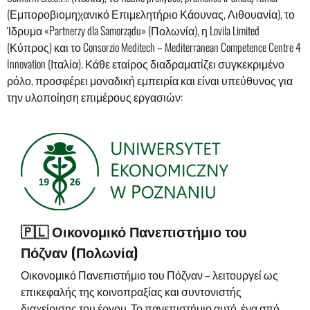
(Εμποροβιομηχανικό Επιμελητήριο Κάουνας, Λιθουανία), το
Ίδρυμα «Partnerzy dla Samorządu» (Πολωνία), η Lovila Limited
(Κύπρος) και το Consorzio Meditech – Mediterranean Competence Centre 4
Innovation (Ιταλία). Κάθε εταίρος διαδραματίζει συγκεκριμένο
ρόλο, προσφέρει μοναδική εμπειρία και είναι υπεύθυνος για
την υλοποίηση επιμέρους εργασιών:
🇵🇱 Οικονομικό Πανεπιστήμιο του
Πόζναν (Πολωνία)
Οικονομικό Πανεπιστήμιο του Πόζναν – λειτουργεί ως
επικεφαλής της κοινοπραξίας και συντονιστής
διαχείρισης του έργου. Το πανεπιστήμιο αυτό, ένα από